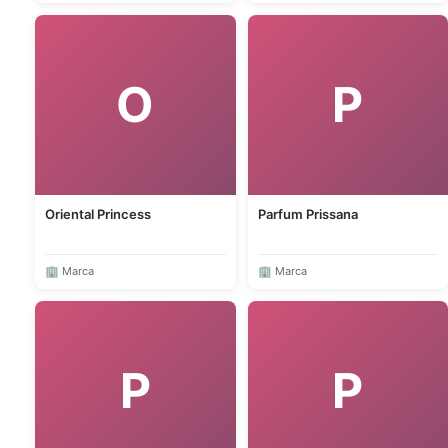
O
P
Oriental Princess
Parfum Prissana
🏢 Marca
🏢 Marca
P
P