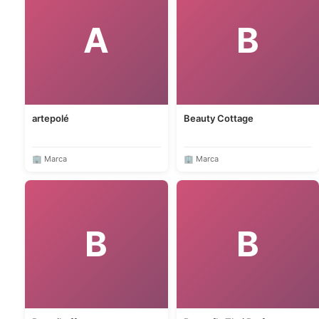
A
B
artepolé
Beauty Cottage
🏢 Marca
🏢 Marca
B
B