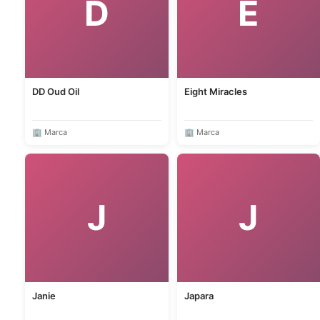
D
E
DD Oud Oil
Eight Miracles
🏢 Marca
🏢 Marca
J
J
Janie
Japara