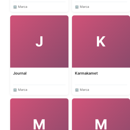
🏢 Marca
🏢 Marca
J
K
Journal
Karmakamet
🏢 Marca
🏢 Marca
M
M