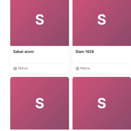
S
S
Sabai-arom
Siam 1928
🏢 Marca
🏢 Marca
S
S