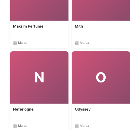
Maksim Perfume
Mith
🏢 Marca
🏢 Marca
N
O
Neferlogne
Odyssey
🏢 Marca
🏢 Marca