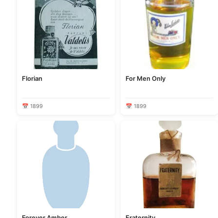
Florian
For Men Only
📅 1899
📅 1899
Forever Amber
Fraternity