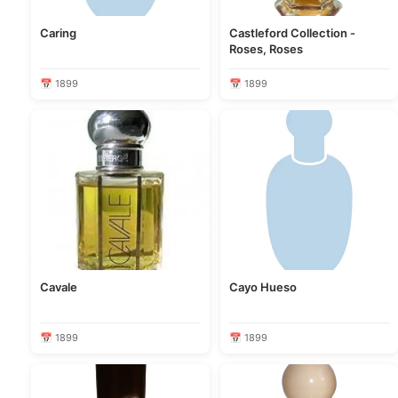
Caring
Castleford Collection -
Roses, Roses
📅 1899
📅 1899
Cavale
Cayo Hueso
📅 1899
📅 1899