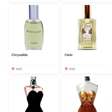
Chrysalide
Cielo
📅 1899
📅 1899