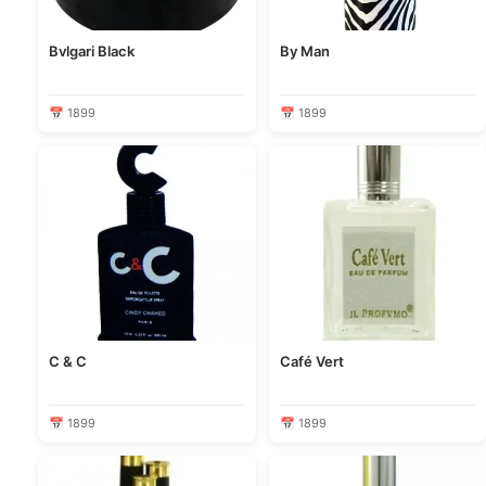
Bvlgari Black
By Man
📅 1899
📅 1899
C & C
Café Vert
📅 1899
📅 1899