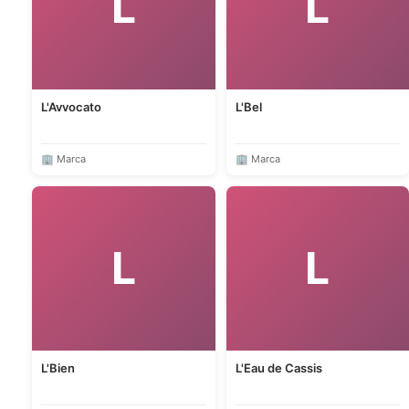
L
L
L'Avvocato
L'Bel
🏢 Marca
🏢 Marca
L
L
L'Bien
L'Eau de Cassis