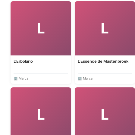
L
L
L'Erbolario
L'Essence de Mastenbroek
🏢 Marca
🏢 Marca
L
L