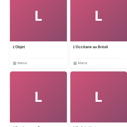
L
L
L'Objet
L'Occitane au Brésil
🏢 Marca
🏢 Marca
L
L