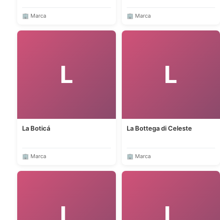
🏢 Marca
🏢 Marca
L
L
La Boticá
La Bottega di Celeste
🏢 Marca
🏢 Marca
L
L