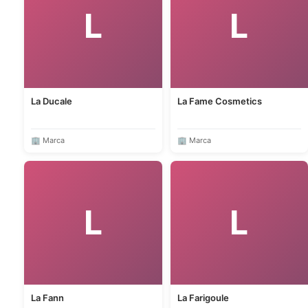
L
L
La Ducale
La Fame Cosmetics
🏢 Marca
🏢 Marca
L
L
La Fann
La Farigoule