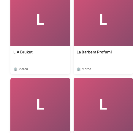
L
L
L:A Bruket
La Barbera Profumi
🏢 Marca
🏢 Marca
L
L