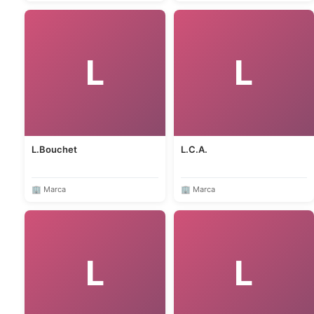
L
L
L.Bouchet
L.C.A.
🏢 Marca
🏢 Marca
L
L