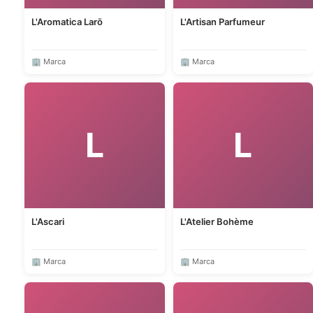
L'Aromatica Larō
L'Artisan Parfumeur
🏢 Marca
🏢 Marca
L
L
L'Ascari
L'Atelier Bohème
🏢 Marca
🏢 Marca