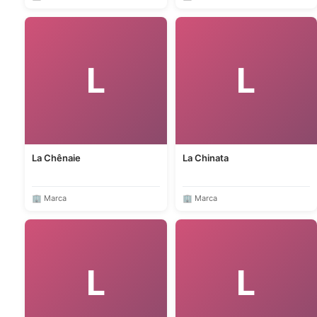
L
L
La Chênaie
La Chinata
🏢 Marca
🏢 Marca
L
L