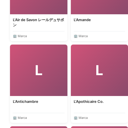
L'Air de Savon レールデュサボ
L'Amande
ン
🏢 Marca
🏢 Marca
L
L
L'Antichambre
L'Apothicaire Co.
🏢 Marca
🏢 Marca