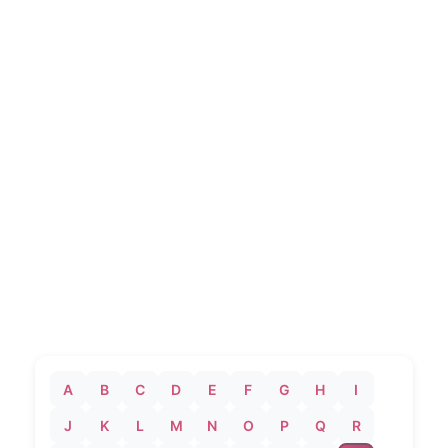
A
B
C
D
E
F
G
H
I
J
K
L
M
N
O
P
Q
R