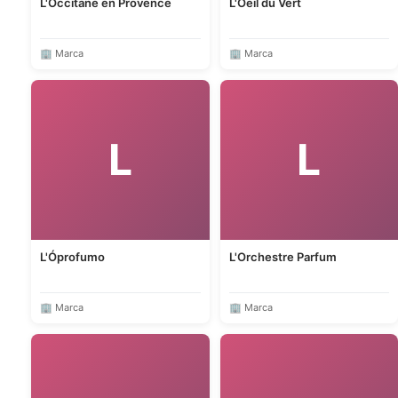
L'Occitane en Provence
L'Oeil du Vert
🏢 Marca
🏢 Marca
L
L
L'Óprofumo
L'Orchestre Parfum
🏢 Marca
🏢 Marca