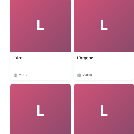
L
L
L'Arc
L'Argene
🏢 Marca
🏢 Marca
L
L