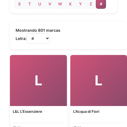
S
T
U
V
W
X
Y
Z
#
Mostrando 801 marcas
Letra:
L
L
L&L L'Essenziere
L'Acqua di Fiori