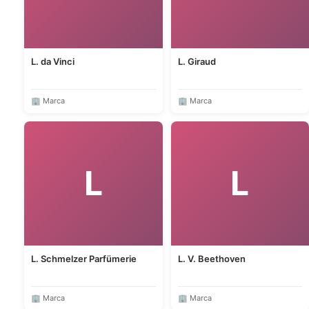
L. da Vinci
L. Giraud
🏢 Marca
🏢 Marca
L
L
L. Schmelzer Parfümerie
L. V. Beethoven
🏢 Marca
🏢 Marca