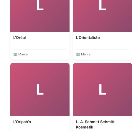
L
L
L'Oréal
L'Orientaliste
🏢 Marca
🏢 Marca
L
L
L'Oripah's
L. A. Schmitt Schmitt
Kosmetik