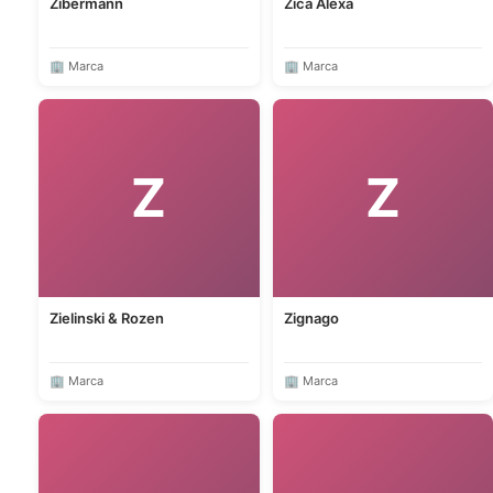
Zibermann
Zica Alexa
🏢 Marca
🏢 Marca
Z
Z
Zielinski & Rozen
Zignago
🏢 Marca
🏢 Marca