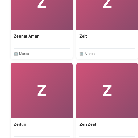
Z
Z
Zeenat Aman
Zeit
🏢 Marca
🏢 Marca
Z
Z
Zeitun
Zen Zest