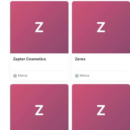
Z
Z
Zepter Cosmetics
Zerex
🏢 Marca
🏢 Marca
Z
Z