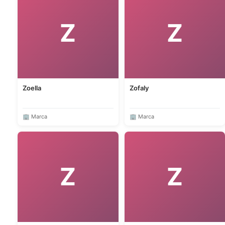
Z
Z
Zoella
Zofaly
🏢 Marca
🏢 Marca
Z
Z