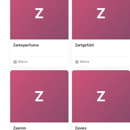
Z
Z
Zarkoperfume
Zartgefühl
🏢 Marca
🏢 Marca
Z
Z
Zasmin
Zavies