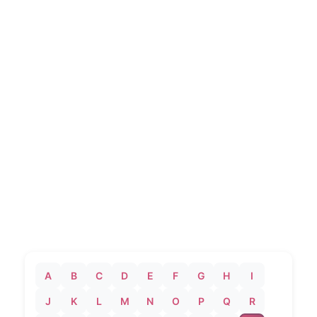
A
B
C
D
E
F
G
H
I
J
K
L
M
N
O
P
Q
R