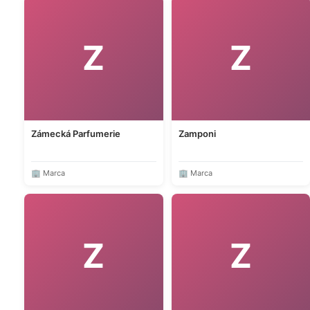
Z
Z
Zámecká Parfumerie
Zamponi
🏢 Marca
🏢 Marca
Z
Z