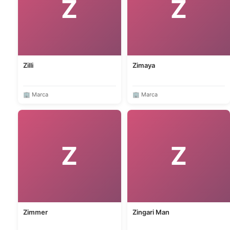
Z
Z
Zilli
Zimaya
🏢 Marca
🏢 Marca
Z
Z
Zimmer
Zingari Man