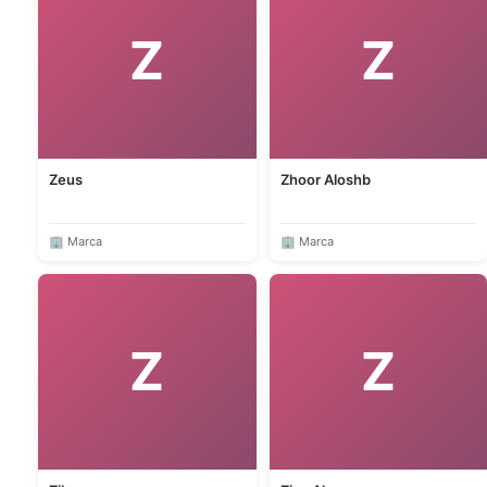
Z
Z
Zeus
Zhoor Aloshb
🏢 Marca
🏢 Marca
Z
Z