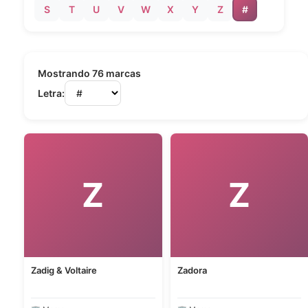
S
T
U
V
W
X
Y
Z
#
Mostrando 76 marcas
Letra:
Z
Z
Zadig & Voltaire
Zadora