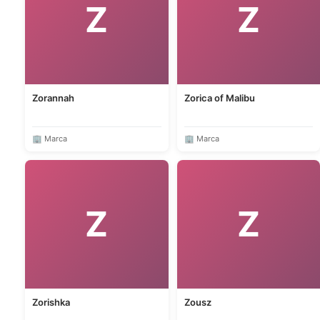
Z
Z
Zorannah
Zorica of Malibu
🏢 Marca
🏢 Marca
Z
Z
Zorishka
Zousz