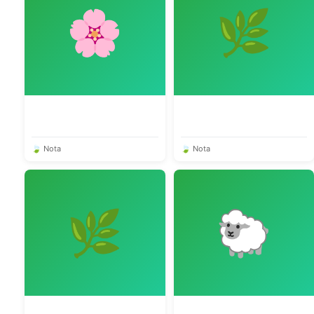
🌸
🌿
🍃 Nota
🍃 Nota
🌿
🐑