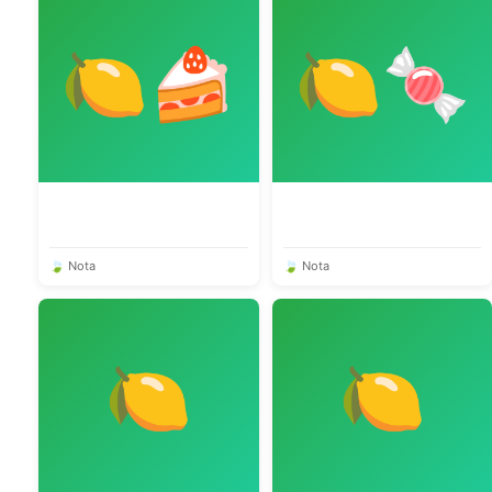
🍋🍰
🍋🍬
🍃 Nota
🍃 Nota
🍋
🍋