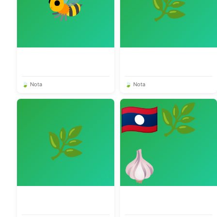
🐝
🌿
🍃 Nota
🍃 Nota
🇱🇦🌿
🌿
🧄