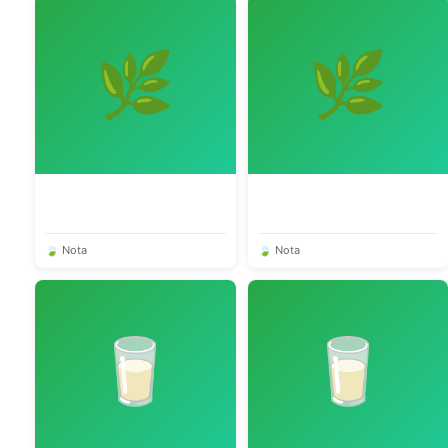
🌿
🌿
🍃 Nota
🍃 Nota
🥛
🥛