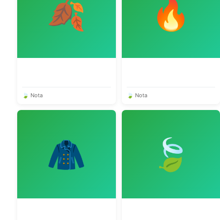
🍂
🔥
🍃 Nota
🍃 Nota
🧥
🍃