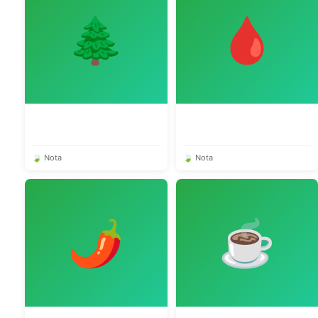
🌲
🩸
🍃 Nota
🍃 Nota
🌶️
☕️