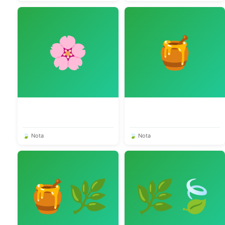
🌸
🍯
🍃 Nota
🍃 Nota
🍯🌿
🌿🍃