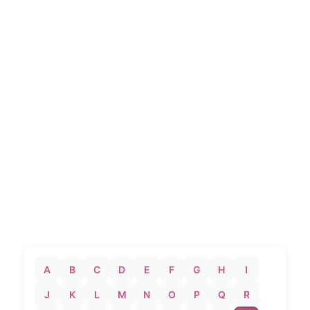
A
B
C
D
E
F
G
H
I
J
K
L
M
N
O
P
Q
R