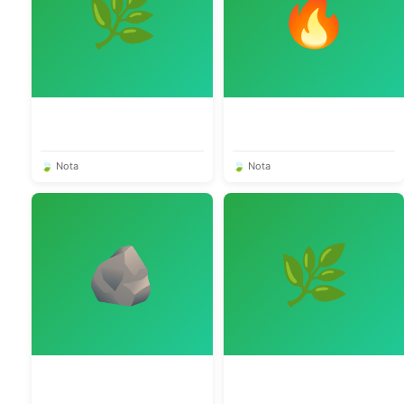
🌿
🔥
🍃 Nota
🍃 Nota
🪨
🌿