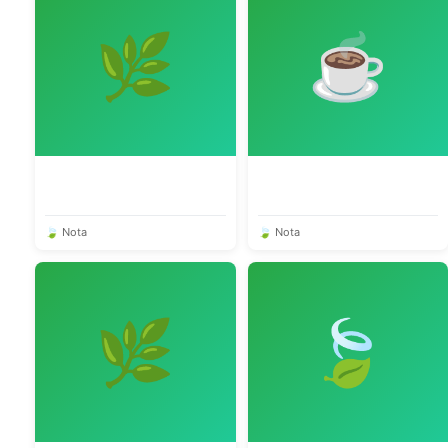
🌿
☕️
🍃 Nota
🍃 Nota
🌿
🍃