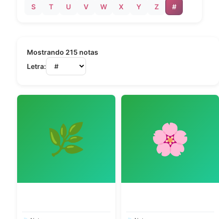
S
T
U
V
W
X
Y
Z
#
Mostrando 215 notas
Letra:
🌿
🌸