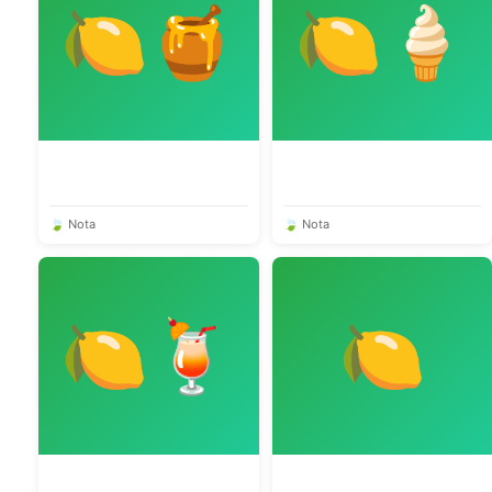
🍋🍯
🍋🍦
🍃 Nota
🍃 Nota
🍋🍹
🍋