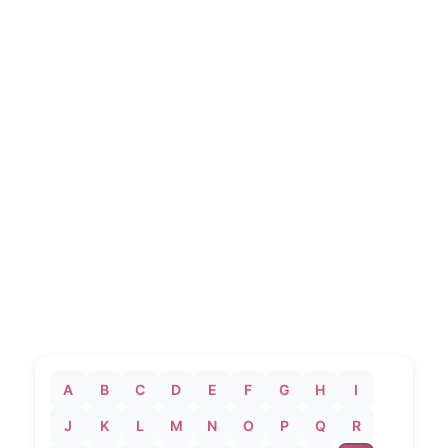
A
B
C
D
E
F
G
H
I
J
K
L
M
N
O
P
Q
R