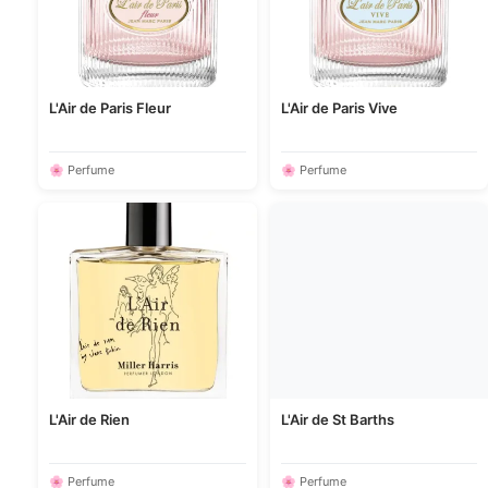
L'Air de Paris Fleur
L'Air de Paris Vive
🌸 Perfume
🌸 Perfume
L'Air de Rien
L'Air de St Barths
🌸 Perfume
🌸 Perfume