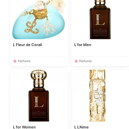
L Fleur de Corail
L for Men
🌸 Perfume
🌸 Perfume
L for Women
L L'Aime