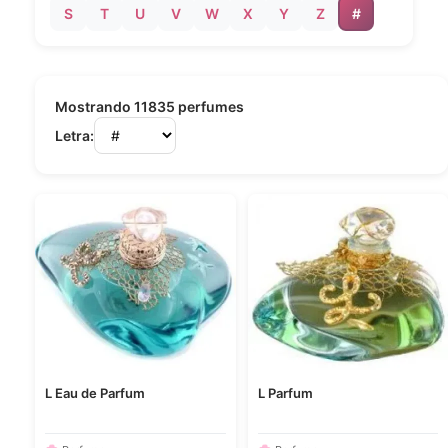
S
T
U
V
W
X
Y
Z
#
Mostrando 11835 perfumes
Letra:
L Eau de Parfum
L Parfum