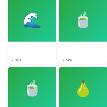
🌊
🍵
🍃 Nota
🍃 Nota
🍵
🍐