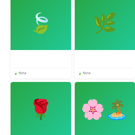
🍃
🌿
🍃 Nota
🍃 Nota
🌹
🌸🏝️