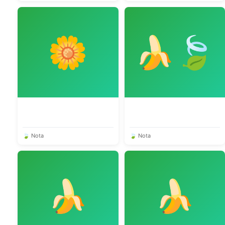
🌼
🍌🍃
🍃 Nota
🍃 Nota
🍌
🍌