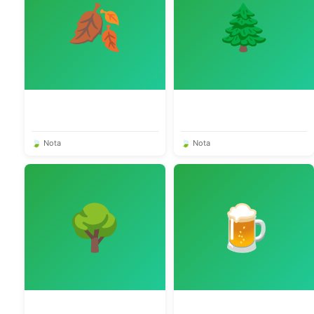
🍂
🌲
🍃 Nota
🍃 Nota
🌳
🍺