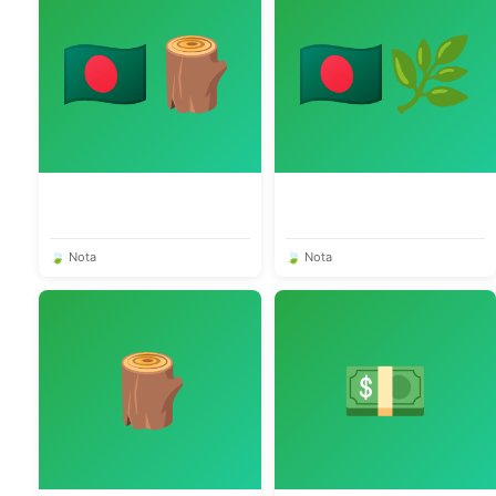
🇧🇩🪵
🇧🇩🌿
🍃 Nota
🍃 Nota
🪵
💵