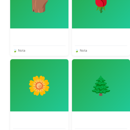
🪵
🌹
🍃 Nota
🍃 Nota
🌼
🌲