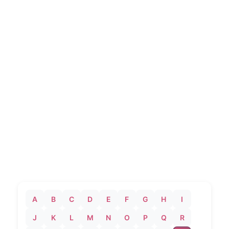
A
B
C
D
E
F
G
H
I
J
K
L
M
N
O
P
Q
R