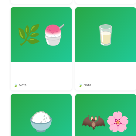
🌿🍧
🥛
🍃 Nota
🍃 Nota
🍚
🦇🌸