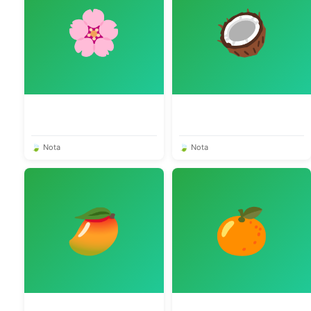
🌸
🥥
🍃 Nota
🍃 Nota
🥭
🍊