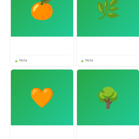
🍊
🌿
🍃 Nota
🍃 Nota
🧡
🌳