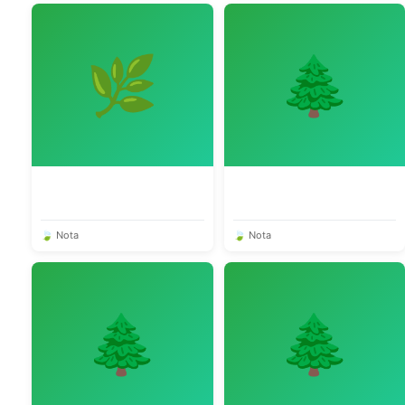
🌿
🌲
🍃 Nota
🍃 Nota
🌲
🌲